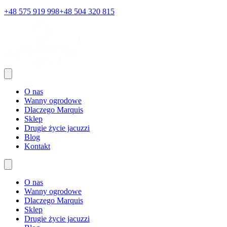
+48 575 919 998
+48 504 320 815
O nas
Wanny ogrodowe
Dlaczego Marquis
Sklep
Drugie życie jacuzzi
Blog
Kontakt
O nas
Wanny ogrodowe
Dlaczego Marquis
Sklep
Drugie życie jacuzzi