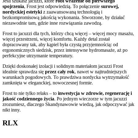
Jeśli szukasz jacuzzi, które
robi wrażenie od pierwszego
spojrzenia
, Frost jest odpowiedzią. To połączenie
surowej,
nordyckiej estetyki
z zaawansowaną technologią i
bezkompromisową jakością wykonania. Stworzone, by działać
niezawodnie tam, gdzie inne rozwiązania zawodzą.
Frost to jacuzzi dla tych, którzy chcą więcej – więcej mocy masażu,
więcej przestrzeni, więcej komfortu. Każdy detal został
dopracowany tak, aby kąpiel była czystą przyjemnością: od
ergonomicznych siedzisk, przez intensywne hydromasaże, aż po
perfekcyjne utrzymanie temperatury.
Dzięki doskonałej izolacji i solidnym materiałom jacuzzi Frost
idealnie sprawdza się
przez cały rok
, nawet w najtrudniejszych
warunkach pogodowych. To prawdziwa nordycka wytrzymałość
zamknięta w eleganckiej, nowoczesnej formie.
Frost to nie tylko relaks – to
inwestycja w zdrowie, regenerację i
jakość codziennego życia
. Po jednym wieczorze w tym jacuzzi
zrozumiesz, dlaczego Skandynawowie wiedzą, jak odpoczywać jak
nikt inny.
RLX