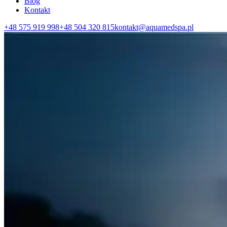
Blog
Kontakt
+48 575 919 998
+48 504 320 815
kontakt@aquamedspa.pl