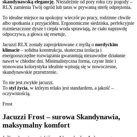
skandynawską elegancję
. Niezależnie od pory roku czy pogody –
RLX zamienia Twój ogród lub taras w prywatną strefę odprężenia.
To idealne miejsce na spokojny wieczór po pracy, rodzinne chwile
albo spotkania z przyjaciółmi. Ergonomiczne siedziska, perfekcyjnie
rozmieszczone dysze i ciepła woda sprawiają, że ciało naprawdę
odpoczywa, a głowa się resetuje.
Jacuzzi RLX zostały zaprojektowane z myślą o
nordyckim
klimacie
– solidna konstrukcja, skuteczna izolacja i
energooszczędne rozwiązania gwarantują niezawodne działanie
nawet w chłodne dni. Minimalistyczna forma, czyste linie i
stonowana kolorystyka idealnie wpisują się w nowoczesne,
skandynawskie przestrzenie.
To nie jest zwykłe jacuzzi.
To
styl życia
, w którym relaks jest standardem, a jakość –
oczywistością.
Frost
Jacuzzi Frost – surowa Skandynawia,
maksymalny komfort