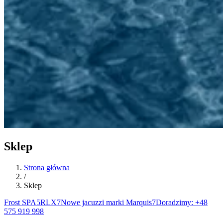
Sklep
Strona główna
/
Sklep
Frost SPA
5
RLX
7
Nowe jacuzzi marki Marquis
7
Doradzimy: +48
575 919 998