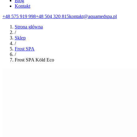
Blog
Kontakt
+48 575 919 998
+48 504 320 815
kontakt@aquamedspa.pl
Strona główna
/
Sklep
/
Frost SPA
/
Frost SPA Köld Eco