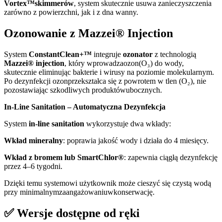
Vortex™skimmerów
, system skutecznie usuwa zanieczyszczenia
zarówno z powierzchni, jak i z dna wanny.
Ozonowanie z Mazzei® Injection
System
ConstantClean+™
integruje
ozonator
z technologią
Mazzei® injection
, który wprowadzaozon(O₃) do wody,
skutecznie eliminując bakterie i wirusy na poziomie molekularnym.
Po dezynfekcji ozonprzekształca się z powrotem w tlen (O₂), nie
pozostawiając szkodliwych produktówubocznych.
In-Line Sanitation – Automatyczna Dezynfekcja
System
in-line sanitation
wykorzystuje dwa wkłady:
Wkład mineralny
: poprawia jakość wody i działa do 4 miesięcy.
Wkład z bromem lub SmartChlor®
: zapewnia ciągłą dezynfekcję
przez 4–6 tygodni.
Dzięki temu systemowi użytkownik może cieszyć się czystą wodą
przy minimalnymzaangażowaniuwkonserwację.
✅
Wersje dostępne od ręki