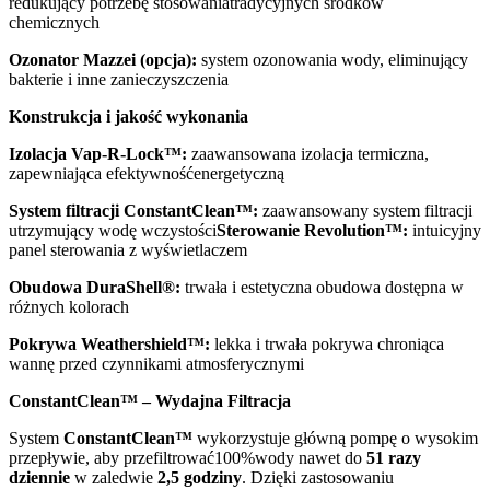
redukujący potrzebę stosowaniatradycyjnych środków
chemicznych
Ozonator Mazzei (opcja):
system ozonowania wody, eliminujący
bakterie i inne zanieczyszczenia
Konstrukcja i jakość wykonania
Izolacja Vap-R-Lock™:
zaawansowana izolacja termiczna,
zapewniająca efektywnośćenergetyczną
System filtracji ConstantClean™:
zaawansowany system filtracji
utrzymujący wodę wczystości
Sterowanie Revolution™:
intuicyjny
panel sterowania z wyświetlaczem
Obudowa DuraShell®:
trwała i estetyczna obudowa dostępna w
różnych kolorach
Pokrywa Weathershield™:
lekka i trwała pokrywa chroniąca
wannę przed czynnikami atmosferycznymi
ConstantClean™ – Wydajna Filtracja
System
ConstantClean™
wykorzystuje główną pompę o wysokim
przepływie, aby przefiltrować100%wody nawet do
51 razy
dziennie
w zaledwie
2,5 godziny
. Dzięki zastosowaniu