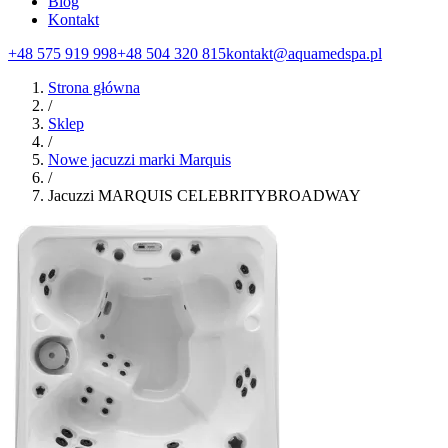
Blog
Kontakt
+48 575 919 998
+48 504 320 815
kontakt@aquamedspa.pl
Strona główna
/
Sklep
/
Nowe jacuzzi marki Marquis
/
Jacuzzi MARQUIS CELEBRITYBROADWAY