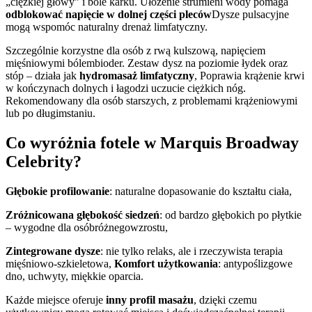
„ciężkiej głowy” i bóle karku. Ułożenie strumieni wody pomaga
odblokować napięcie w dolnej części pleców
Dysze pulsacyjne
mogą wspomóc naturalny drenaż limfatyczny.
Szczególnie korzystne dla osób z rwą kulszową, napięciem
mięśniowymi bólembioder. Zestaw dysz na poziomie łydek oraz
stóp – działa jak
hydromasaż limfatyczny
, Poprawia krążenie krwi
w kończynach dolnych i łagodzi uczucie ciężkich nóg.
Rekomendowany dla osób starszych, z problemami krążeniowymi
lub po długimstaniu.
Co wyróżnia fotele w Marquis Broadway
Celebrity?
Głębokie profilowanie
: naturalne dopasowanie do kształtu ciała,
Zróżnicowana głębokość siedzeń
: od bardzo głębokich po płytkie
– wygodne dla osóbróżnegowzrostu,
Zintegrowane dysze
: nie tylko relaks, ale i rzeczywista terapia
mięśniowo-szkieletowa,
Komfort użytkowania
: antypoślizgowe
dno, uchwyty, miękkie oparcia.
Każde miejsce oferuje
inny profil masażu
, dzięki czemu