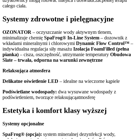
użytkownicy mogą rotować miejsca i doświadczaćpełnej terapii
całego ciała.
Systemy zdrowotne i pielęgnacyjne
OZONATOR
– oczyszczanie wody aktywnym tlenem,
minimalizuje chemię
SpaFrog® In-Line System
– dozownik z
wkładami mineralnymi i chlorowymi
Dynamic Flow Control™
–
indywidualna regulacja siły masażu
Izolacja FoamFilled (pełna
pianka)
– cisza, oszczędność, utrzymanie temperatury
Obudowa
Slate – trwała, odporna na warunki zewnętrzne
Relaksująca atmosfera
Delikatne oświetlenie LED
– idealne na wieczorne kąpiele
Podświetlane wodospady:
dwa wysuwane wodospady z
podświetleniem, tworzące relaksującąatmosferę
Estetyka i komfort klasy wyższej
Systemy opcjonalne
SpaFrog® (opcja):
system mineralnej dezynfekcji wody,