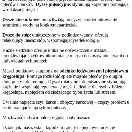
pleców i barków.
Dysze pulsacyjne
: stymulują krążenie i pomagają
w relaksacji mięśni.
Dysze kierunkowe
: umożliwiają precyzyjne ukierunkowanie
strumienia wody na konkretnepartieciała.
Dysze do stóp
: umieszczone w podłodze wanny, oferują
relaksujący masaż stóp, wspomagającyrefleksologię.
Każde siedzisko oferuje unikalne doświadczenie masażu,
umożliwiając użytkownikomrotację miejsci dostosowanie terapii do
indywidualnych potrzeb.
Masaż punktowy skupiony na
odcinku lędźwiowym i piersiowym
kręgosłupa
, Pomaga rozluźnić spięte mięśnie pleców po długim
dniu pracy lub treningu, Dysze rotacyjne lub pulsacyjne stymulują
krążenie i wspierają regenerację mięśni. Idealne dla osób z bólem
kręgosłupa, napięciem od siedzącego trybu życia lub stresem.
Uwalnia napięcia szyi, karku i obręczy barkowej – częsty problem u
osób pracującychprzykomputerze,
Możliwość indywidualnej regulacji siły masażu.
Działa jak masażysta – łagodzi migreny napięciowe, uczucie