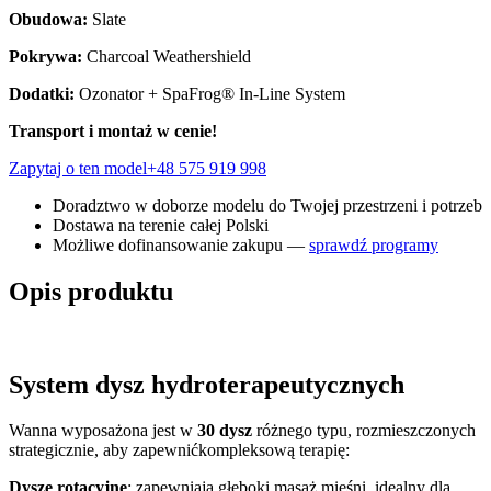
Obudowa:
Slate
Pokrywa:
Charcoal Weathershield
Dodatki:
Ozonator + SpaFrog® In-Line System
Transport i montaż w cenie!
Zapytaj o ten model
+48 575 919 998
Doradztwo w doborze modelu do Twojej przestrzeni i potrzeb
Dostawa na terenie całej Polski
Możliwe dofinansowanie zakupu —
sprawdź programy
Opis produktu
System dysz hydroterapeutycznych
Wanna wyposażona jest w
30 dysz
różnego typu, rozmieszczonych
strategicznie, aby zapewnićkompleksową terapię:
Dysze rotacyjne
: zapewniają głęboki masaż mięśni, idealny dla