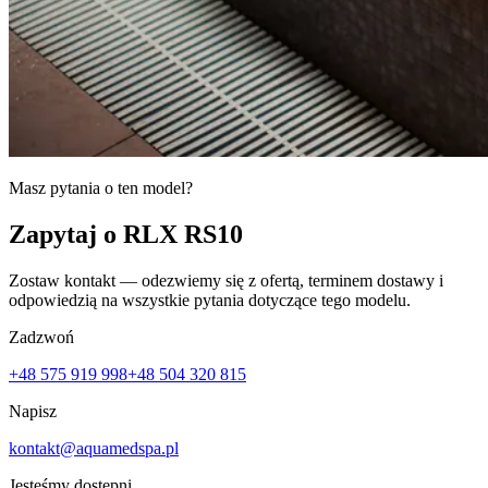
Masz pytania o ten model?
Zapytaj o RLX RS10
Zostaw kontakt — odezwiemy się z ofertą, terminem dostawy i
odpowiedzią na wszystkie pytania dotyczące tego modelu.
Zadzwoń
+48 575 919 998
+48 504 320 815
Napisz
kontakt@aquamedspa.pl
Jesteśmy dostępni