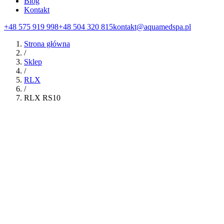
Blog
Kontakt
+48 575 919 998
+48 504 320 815
kontakt@aquamedspa.pl
Strona główna
/
Sklep
/
RLX
/
RLX RS10