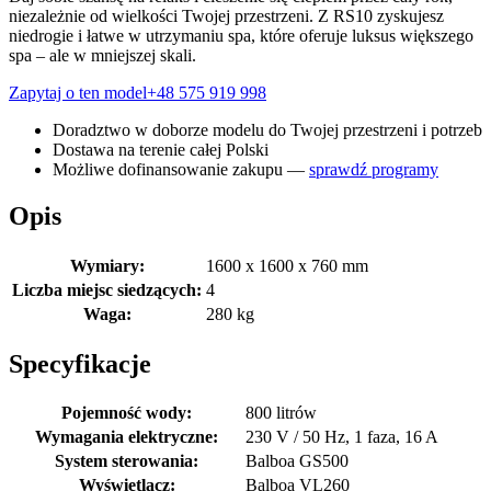
niezależnie od wielkości Twojej przestrzeni. Z RS10 zyskujesz
niedrogie i łatwe w utrzymaniu spa, które oferuje luksus większego
spa – ale w mniejszej skali.
Zapytaj o ten model
+48 575 919 998
Doradztwo w doborze modelu do Twojej przestrzeni i potrzeb
Dostawa na terenie całej Polski
Możliwe dofinansowanie zakupu —
sprawdź programy
Opis
Wymiary:
1600 x 1600 x 760 mm
Liczba miejsc siedzących:
4
Waga:
280 kg
Specyfikacje
Pojemność wody:
800 litrów
Wymagania elektryczne:
230 V / 50 Hz, 1 faza, 16 A
System sterowania:
Balboa GS500
Wyświetlacz:
Balboa VL260