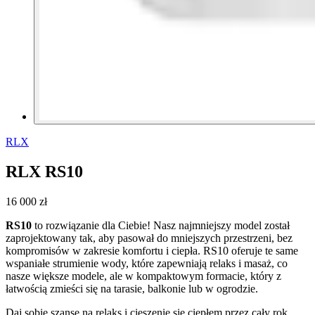
RLX
RLX RS10
16 000 zł
RS10
to rozwiązanie dla Ciebie! Nasz najmniejszy model został
zaprojektowany tak, aby pasował do mniejszych przestrzeni, bez
kompromisów w zakresie komfortu i ciepła. RS10 oferuje te same
wspaniałe strumienie wody, które zapewniają relaks i masaż, co
nasze większe modele, ale w kompaktowym formacie, który z
łatwością zmieści się na tarasie, balkonie lub w ogrodzie.
Daj sobie szansę na relaks i cieszenie się ciepłem przez cały rok,