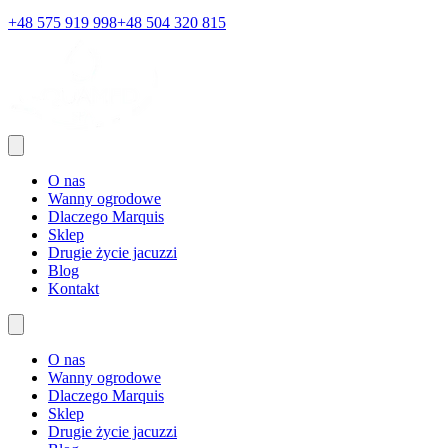
+48 575 919 998
+48 504 320 815
O nas
Wanny ogrodowe
Dlaczego Marquis
Sklep
Drugie życie jacuzzi
Blog
Kontakt
O nas
Wanny ogrodowe
Dlaczego Marquis
Sklep
Drugie życie jacuzzi